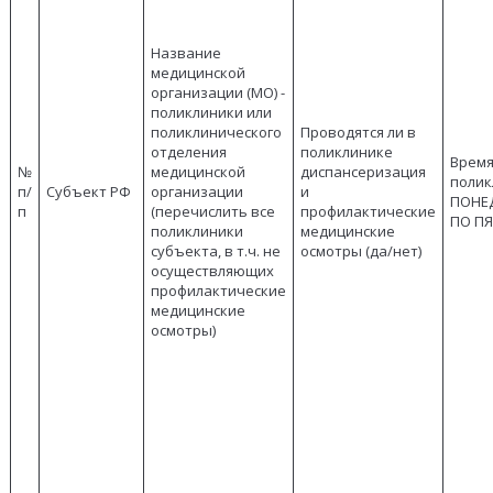
Название
медицинской
организации (МО) -
поликлиники или
поликлинического
Проводятся ли в
отделения
поликлинике
Время
№
медицинской
диспансеризация
полик
п/
Субъект РФ
организации
и
ПОНЕ
п
(перечислить все
профилактические
ПО П
поликлиники
медицинские
субъекта, в т.ч. не
осмотры (да/нет)
осуществляющих
профилактические
медицинские
осмотры)