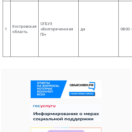
ОГБУЗ
Костромская
1
«Волгореченская
да
08:00 -
область
ГБ»